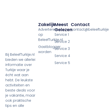
Zakelijk
Meest
Contact
Gelezen
Adverteren
contact@beleefturkije.
op
Service 1
BeleefTurkije.nl
Service 2
Gastblogger
Service 3
worden
Bij BeleefTurkije.nl
Service 4
bieden we allerlei
Service 5
informatie over
Turkije waar je
écht wat aan
hebt. De leukste
activiteiten en
beste deals voor
je vakantie, maar
ook praktische
tips en alle