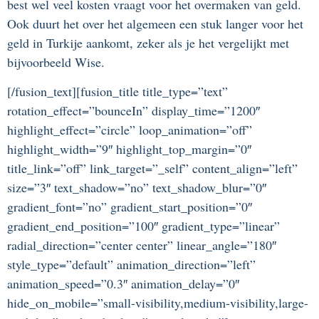
best wel veel kosten vraagt voor het overmaken van geld.
Ook duurt het over het algemeen een stuk langer voor het
geld in Turkije aankomt, zeker als je het vergelijkt met
bijvoorbeeld Wise.
[/fusion_text][fusion_title title_type=”text”
rotation_effect=”bounceIn” display_time=”1200″
highlight_effect=”circle” loop_animation=”off”
highlight_width=”9″ highlight_top_margin=”0″
title_link=”off” link_target=”_self” content_align=”left”
size=”3″ text_shadow=”no” text_shadow_blur=”0″
gradient_font=”no” gradient_start_position=”0″
gradient_end_position=”100″ gradient_type=”linear”
radial_direction=”center center” linear_angle=”180″
style_type=”default” animation_direction=”left”
animation_speed=”0.3″ animation_delay=”0″
hide_on_mobile=”small-visibility,medium-visibility,large-