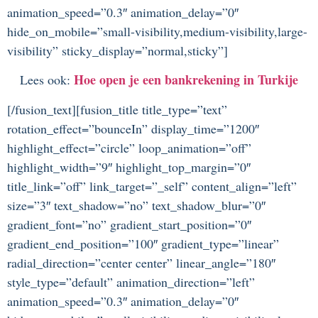
animation_speed=”0.3″ animation_delay=”0″
hide_on_mobile=”small-visibility,medium-visibility,large-
visibility” sticky_display=”normal,sticky”]
Hoe open je een bankrekening in Turkije
Lees ook:
[/fusion_text][fusion_title title_type=”text”
rotation_effect=”bounceIn” display_time=”1200″
highlight_effect=”circle” loop_animation=”off”
highlight_width=”9″ highlight_top_margin=”0″
title_link=”off” link_target=”_self” content_align=”left”
size=”3″ text_shadow=”no” text_shadow_blur=”0″
gradient_font=”no” gradient_start_position=”0″
gradient_end_position=”100″ gradient_type=”linear”
radial_direction=”center center” linear_angle=”180″
style_type=”default” animation_direction=”left”
animation_speed=”0.3″ animation_delay=”0″