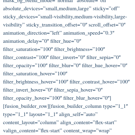
absolute_devices=”small,medium,large” sticky=”off”
sticky_devices=”small-visibility,medium-visibility,large-
visibility” sticky_transition_offset=”0″ scroll_offset=”0″
animation_direction=”left” animation_speed=”0.3″
animation_delay=”0″ filter_hue=”0″
filter_saturation=”100″ filter_brightness=”100″
filter_contrast=”100″ filter_invert=”0″ filter_sepia=”0″
filter_opacity=”100″ filter_blur=”0″ filter_hue_hover=”0″
filter_saturation_hover=”100″
filter_brightness_hover=”100″ filter_contrast_hover=”100″
filter_invert_hover=”0″ filter_sepia_hover=”0″
filter_opacity_hover=”100″ filter_blur_hover=”0″]
[fusion_builder_row][fusion_builder_column type=”1_1″
type=”1_1″ layout=”1_1″ align_self=”auto”
content_layout=”column” align_content=”flex-start”
valign_content=”flex-start” content_wrap=”wrap”