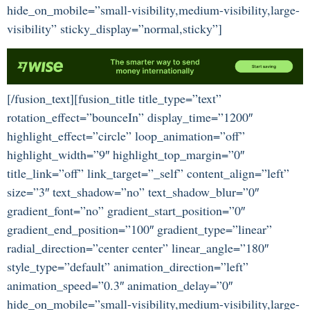
hide_on_mobile=”small-visibility,medium-visibility,large-
visibility” sticky_display=”normal,sticky”]
[/fusion_text][fusion_title title_type=”text”
rotation_effect=”bounceIn” display_time=”1200″
highlight_effect=”circle” loop_animation=”off”
highlight_width=”9″ highlight_top_margin=”0″
title_link=”off” link_target=”_self” content_align=”left”
size=”3″ text_shadow=”no” text_shadow_blur=”0″
gradient_font=”no” gradient_start_position=”0″
gradient_end_position=”100″ gradient_type=”linear”
radial_direction=”center center” linear_angle=”180″
style_type=”default” animation_direction=”left”
animation_speed=”0.3″ animation_delay=”0″
hide_on_mobile=”small-visibility,medium-visibility,large-