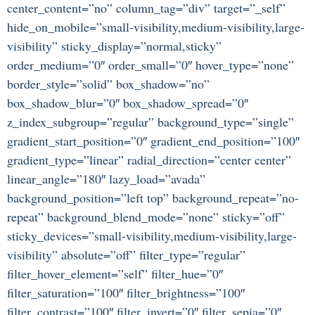
center_content=”no” column_tag=”div” target=”_self”
hide_on_mobile=”small-visibility,medium-visibility,large-
visibility” sticky_display=”normal,sticky”
order_medium=”0″ order_small=”0″ hover_type=”none”
border_style=”solid” box_shadow=”no”
box_shadow_blur=”0″ box_shadow_spread=”0″
z_index_subgroup=”regular” background_type=”single”
gradient_start_position=”0″ gradient_end_position=”100″
gradient_type=”linear” radial_direction=”center center”
linear_angle=”180″ lazy_load=”avada”
background_position=”left top” background_repeat=”no-
repeat” background_blend_mode=”none” sticky=”off”
sticky_devices=”small-visibility,medium-visibility,large-
visibility” absolute=”off” filter_type=”regular”
filter_hover_element=”self” filter_hue=”0″
filter_saturation=”100″ filter_brightness=”100″
filter_contrast=”100″ filter_invert=”0″ filter_sepia=”0″