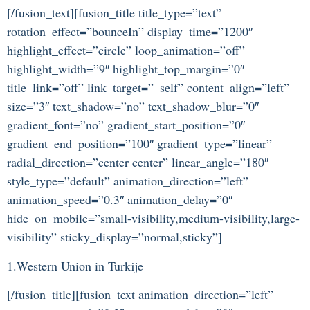
[/fusion_text][fusion_title title_type=”text”
rotation_effect=”bounceIn” display_time=”1200″
highlight_effect=”circle” loop_animation=”off”
highlight_width=”9″ highlight_top_margin=”0″
title_link=”off” link_target=”_self” content_align=”left”
size=”3″ text_shadow=”no” text_shadow_blur=”0″
gradient_font=”no” gradient_start_position=”0″
gradient_end_position=”100″ gradient_type=”linear”
radial_direction=”center center” linear_angle=”180″
style_type=”default” animation_direction=”left”
animation_speed=”0.3″ animation_delay=”0″
hide_on_mobile=”small-visibility,medium-visibility,large-
visibility” sticky_display=”normal,sticky”]
1.Western Union in Turkije
[/fusion_title][fusion_text animation_direction=”left”