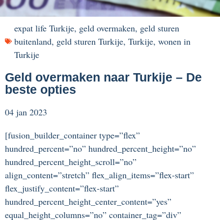
expat life Turkije
,
geld overmaken
,
geld sturen
buitenland
,
geld sturen Turkije
,
Turkije
,
wonen in
Turkije
Geld overmaken naar Turkije – De
beste opties
04 jan 2023
[fusion_builder_container type=”flex”
hundred_percent=”no” hundred_percent_height=”no”
hundred_percent_height_scroll=”no”
align_content=”stretch” flex_align_items=”flex-start”
flex_justify_content=”flex-start”
hundred_percent_height_center_content=”yes”
equal_height_columns=”no” container_tag=”div”