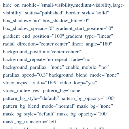
hide_on_mobile=”small-visibility,medium-visibility,large-
visibility” status=”published” border_style=”solid”
box_shadow=”no” box_shadow_blur=”0″
box_shadow_spread=”0″ gradient_start_position=”0″
gradient_end_position=”100″ gradient_type=”linear”
radial_direction=”center center” linear_angle=”180″
background_position=”center center”
background_repeat=”no-repeat” fade=”no”
background_parallax=”none” enable_mobile=”no”
parallax_speed=”0.3″ background_blend_mode=”none”
video_aspect_ratio=”16:9″ video_loop=”yes”
video_mute=”yes” pattern_bg=”none”
pattern_bg_style=”default” pattern_bg_opacity=”100″
pattern_bg_blend_mode=”normal” mask_bg=”none”
mask_bg_style=”default” mask_bg_opacity=”100″
mask_bg_transform=”left”
mask_bg_blend_mode=”normal” absolute=”off”