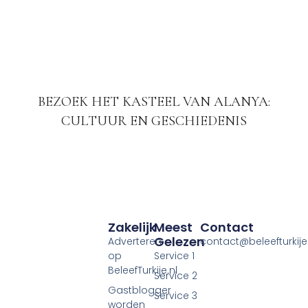
BEZOEK HET KASTEEL VAN ALANYA:
CULTUUR EN GESCHIEDENIS
Zakelijk
Meest
Contact
Gelezen
Adverteren
contact@beleefturkije.
op
Service 1
BeleefTurkije.nl
Service 2
Gastblogger
Service 3
worden