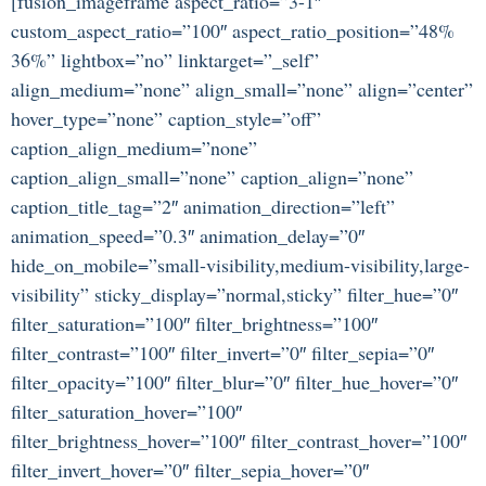
[fusion_imageframe aspect_ratio=”3-1″
custom_aspect_ratio=”100″ aspect_ratio_position=”48%
36%” lightbox=”no” linktarget=”_self”
align_medium=”none” align_small=”none” align=”center”
hover_type=”none” caption_style=”off”
caption_align_medium=”none”
caption_align_small=”none” caption_align=”none”
caption_title_tag=”2″ animation_direction=”left”
animation_speed=”0.3″ animation_delay=”0″
hide_on_mobile=”small-visibility,medium-visibility,large-
visibility” sticky_display=”normal,sticky” filter_hue=”0″
filter_saturation=”100″ filter_brightness=”100″
filter_contrast=”100″ filter_invert=”0″ filter_sepia=”0″
filter_opacity=”100″ filter_blur=”0″ filter_hue_hover=”0″
filter_saturation_hover=”100″
filter_brightness_hover=”100″ filter_contrast_hover=”100″
filter_invert_hover=”0″ filter_sepia_hover=”0″