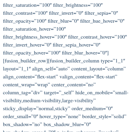
filter_saturation=”100″ filter_brightness=”100″
filter_contrast=”100″ filter_invert=”0″ filter_sepia=”0″
filter_opacity=”100″ filter_blur=”0″ filter_hue_hover=”0″
filter_saturation_hover=”100″
filter_brightness_hover=”100″ filter_contrast_hover=”100″
filter_invert_hover=”0″ filter_sepia_hover=”0″
filter_opacity_hover=”100″ filter_blur_hover=”0″]
[fusion_builder_row][fusion_builder_column type=”1_1″
layout=”1_1″ align_self=”auto” content_layout=”column”
align_content=”flex-start” valign_content=”flex-start”
content_wrap=”wrap” center_content=”no”
column_tag=”div” target=”_self” hide_on_mobile=”small-
visibility,medium-visibility,large-visibility”
sticky_display=”normal,sticky” order_medium=”0″
order_small=”0″ hover_type=”none” border_style=”solid”
box_shadow=”no” box_shadow_blur=”0″
box_shadow_spread=”0″ z_index_subgroup=”regular”