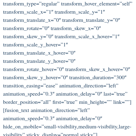
transform_type=”regular” transform_hover_element=”self”
transform_scale_x=”1″ transform_scale_y=”1″
transform_translate_x=”0″ transform_translate_y=”0″
transform_rotate=”0″ transform_skew_x=”0″
transform_skew_y=”0″ transform_scale_x_hover=”1″
transform_scale_y_hover=”1″
transform_translate_x_hover=”0″
transform_translate_y_hover=”0″
transform_rotate_hover=”0″ transform_skew_x_hover=”0″
transform_skew_y_hover=”0″ transition_duration=”300″
transition_easing=”ease” animation_direction=”left”
animation_speed=”0.3″ animation_delay=”0″ last=”true”
border_position=”all” first=”true” min_height=”” link=””]
[fusion_text animation_direction=”left”
animation_speed=”0.3″ animation_delay=”0″
hide_on_mobile=”small-visibility,medium-visibility,large-
visibility” sticky_display=”normal,sticky”]