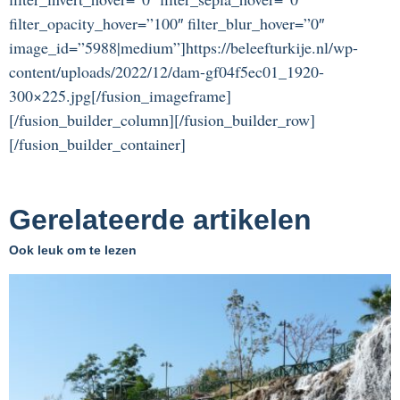
filter_opacity_hover=”100″ filter_blur_hover=”0″
image_id=”5988|medium”]https://beleefturkije.nl/wp-
content/uploads/2022/12/dam-gf04f5ec01_1920-
300×225.jpg[/fusion_imageframe]
[/fusion_builder_column][/fusion_builder_row]
[/fusion_builder_container]
Gerelateerde artikelen
Ook leuk om te lezen