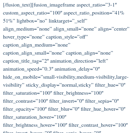
[/fusion_text][fusion_imageframe aspect_ratio=”3-1″
custom_aspect_ratio=”100″ aspect_ratio_position=”41%
51%” lightbox=”no” linktarget=”_self”
align_medium=”none” align_small=”none” align=”center”
hover_type=”none” caption_style=”off”
caption_align_medium=”none”
caption_align_small=”none” caption_align=”none”
caption_title_tag=”2″ animation_direction=”left”
animation_speed=”0.3″ animation_delay=”0″
hide_on_mobile=”small-visibility,medium-visibility,large-
visibility” sticky_display=”normal,sticky” filter_hue=”0″
filter_saturation=”100″ filter_brightness=”100″
filter_contrast=”100″ filter_invert=”0″ filter_sepia=”0″
filter_opacity=”100″ filter_blur=”0″ filter_hue_hover=”0″
filter_saturation_hover=”100″
filter_brightness_hover=”100″ filter_contrast_hover=”100″
filter_invert_hover=”0″ filter_sepia_hover=”0″