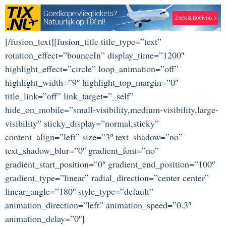
[/fusion_text][fusion_title title_type=”text”
rotation_effect=”bounceIn” display_time=”1200″
highlight_effect=”circle” loop_animation=”off”
highlight_width=”9″ highlight_top_margin=”0″
title_link=”off” link_target=”_self”
hide_on_mobile=”small-visibility,medium-visibility,large-
visibility” sticky_display=”normal,sticky”
content_align=”left” size=”3″ text_shadow=”no”
text_shadow_blur=”0″ gradient_font=”no”
gradient_start_position=”0″ gradient_end_position=”100″
gradient_type=”linear” radial_direction=”center center”
linear_angle=”180″ style_type=”default”
animation_direction=”left” animation_speed=”0.3″
animation_delay=”0″]