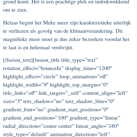
grond komt. Het is een prachtige plek en indrukwekkend
om te zien.
Helaas begint het Meke meer zijn karakteristieke uiterlijk
te verliezen als gevolg van de klimaatverandering. Dit
magnifieke meer moet je dus zeker bezoeken voordat het
te laat is en helemaal verdwijnt.
[/fusion_text][fusion_title title_type=”text”
rotation_effect=”bounceIn” display_time=”1200″
highlight_effect=”circle” loop_animation=”off”
highlight_width=”9″ highlight_top_margin=”0″
title_link=”off” link_target=”_self” content_align=”left”
size=”3″ text_shadow=”no” text_shadow_blur=”0″
gradient_font=”no” gradient_start_position=”0″
gradient_end_position=”100″ gradient_type=”linear”
radial_direction=”center center” linear_angle=”180″
style_type=”default” animation_direction=”left”