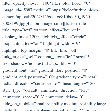
filter_opacity_hover=”100″ filter_blur_hover=”0″
image_id=”5987|medium”]https://beleefturkije.nl/wp-
content/uploads/2022/12/goal-ge810bdc30_1920-
300×199.jpg[/fusion_imageframe][fusion_title
title_type=”text” rotation_effect=”bounceIn”
display_time=”1200″ highlight_effect=”circle”
loop_animation=”off” highlight_width=”9″
highlight_top_margin=”0″ title_link=”off”
link_target=”_self” content_align=”left” size=”3″
text_shadow=”no” text_shadow_blur=”0″
gradient_font=”no” gradient_start_position=”0″
gradient_end_position=”100″ gradient_type=”linear”
radial_direction=”center center” linear_angle=”180″
style_type=”default” animation_direction=”left”
animation_speed=”0.3″ animation_delay=”0″
hide_on_mobile=”small-visibility,medium-visibility,large-
visibility” sticky_display=”normal,sticky”]Marmara –