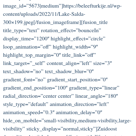
image_id=”5673|medium”]https://beleefturkije.nl/wp-
content/uploads/2022/11/Lake-Salda-
300×199.jpeg[/fusion_imageframe][fusion_title
title_type=”text” rotation_effect=”bounceIn”
display_time=”1200″ highlight_effect=”circle”
loop_animation=”off” highlight_width=”9″
highlight_top_margin=”0″ title_link=”off”
link_target=”_self” content_align=”left” size=”3″
text_shadow=”no” text_shadow_blur=”0″
gradient_font=”no” gradient_start_position=”0″
gradient_end_position=”100″ gradient_type=”linear”
radial_direction=”center center” linear_angle=”180″
style_type=”default” animation_direction=”left”
animation_speed=”0.3″ animation_delay=”0″
hide_on_mobile=”small-visibility,medium-visibility,large-
visibility” sticky_display=”normal,sticky”]Zuidoost