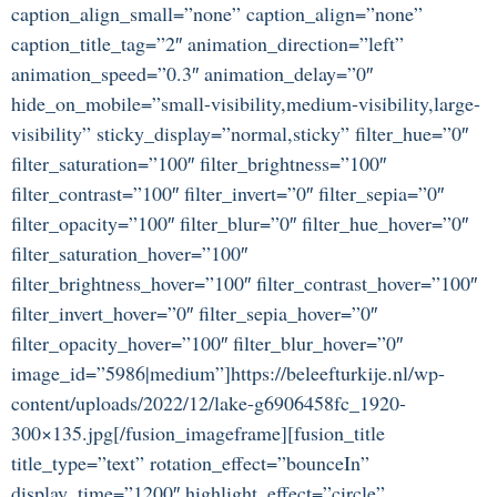
caption_align_small=”none” caption_align=”none”
caption_title_tag=”2″ animation_direction=”left”
animation_speed=”0.3″ animation_delay=”0″
hide_on_mobile=”small-visibility,medium-visibility,large-
visibility” sticky_display=”normal,sticky” filter_hue=”0″
filter_saturation=”100″ filter_brightness=”100″
filter_contrast=”100″ filter_invert=”0″ filter_sepia=”0″
filter_opacity=”100″ filter_blur=”0″ filter_hue_hover=”0″
filter_saturation_hover=”100″
filter_brightness_hover=”100″ filter_contrast_hover=”100″
filter_invert_hover=”0″ filter_sepia_hover=”0″
filter_opacity_hover=”100″ filter_blur_hover=”0″
image_id=”5986|medium”]https://beleefturkije.nl/wp-
content/uploads/2022/12/lake-g6906458fc_1920-
300×135.jpg[/fusion_imageframe][fusion_title
title_type=”text” rotation_effect=”bounceIn”
display_time=”1200″ highlight_effect=”circle”