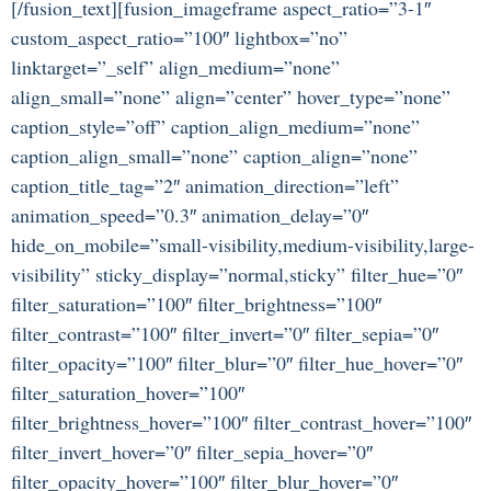
[/fusion_text][fusion_imageframe aspect_ratio=”3-1″
custom_aspect_ratio=”100″ lightbox=”no”
linktarget=”_self” align_medium=”none”
align_small=”none” align=”center” hover_type=”none”
caption_style=”off” caption_align_medium=”none”
caption_align_small=”none” caption_align=”none”
caption_title_tag=”2″ animation_direction=”left”
animation_speed=”0.3″ animation_delay=”0″
hide_on_mobile=”small-visibility,medium-visibility,large-
visibility” sticky_display=”normal,sticky” filter_hue=”0″
filter_saturation=”100″ filter_brightness=”100″
filter_contrast=”100″ filter_invert=”0″ filter_sepia=”0″
filter_opacity=”100″ filter_blur=”0″ filter_hue_hover=”0″
filter_saturation_hover=”100″
filter_brightness_hover=”100″ filter_contrast_hover=”100″
filter_invert_hover=”0″ filter_sepia_hover=”0″
filter_opacity_hover=”100″ filter_blur_hover=”0″