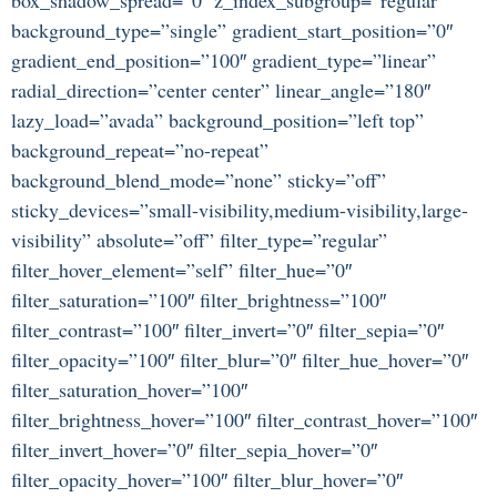
background_type=”single” gradient_start_position=”0″
gradient_end_position=”100″ gradient_type=”linear”
radial_direction=”center center” linear_angle=”180″
lazy_load=”avada” background_position=”left top”
background_repeat=”no-repeat”
background_blend_mode=”none” sticky=”off”
sticky_devices=”small-visibility,medium-visibility,large-
visibility” absolute=”off” filter_type=”regular”
filter_hover_element=”self” filter_hue=”0″
filter_saturation=”100″ filter_brightness=”100″
filter_contrast=”100″ filter_invert=”0″ filter_sepia=”0″
filter_opacity=”100″ filter_blur=”0″ filter_hue_hover=”0″
filter_saturation_hover=”100″
filter_brightness_hover=”100″ filter_contrast_hover=”100″
filter_invert_hover=”0″ filter_sepia_hover=”0″
filter_opacity_hover=”100″ filter_blur_hover=”0″