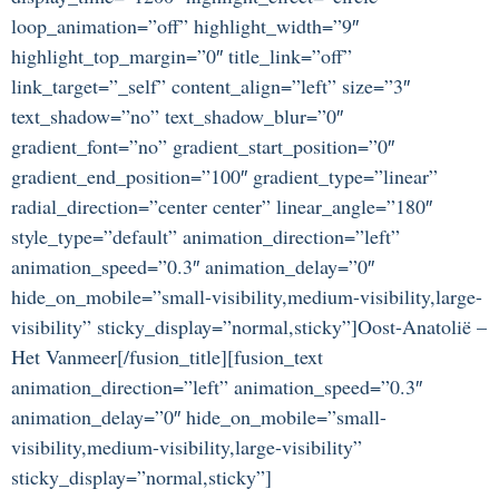
loop_animation=”off” highlight_width=”9″
highlight_top_margin=”0″ title_link=”off”
link_target=”_self” content_align=”left” size=”3″
text_shadow=”no” text_shadow_blur=”0″
gradient_font=”no” gradient_start_position=”0″
gradient_end_position=”100″ gradient_type=”linear”
radial_direction=”center center” linear_angle=”180″
style_type=”default” animation_direction=”left”
animation_speed=”0.3″ animation_delay=”0″
hide_on_mobile=”small-visibility,medium-visibility,large-
visibility” sticky_display=”normal,sticky”]Oost-Anatolië –
Het Vanmeer[/fusion_title][fusion_text
animation_direction=”left” animation_speed=”0.3″
animation_delay=”0″ hide_on_mobile=”small-
visibility,medium-visibility,large-visibility”
sticky_display=”normal,sticky”]