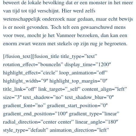
beweert de lokale bevolking dat er een monster in het meer
van tijd tot tijd verschijnt. Hier werd zelfs
wetenschappelijk onderzoek naar gedaan, maar echt bewijs
is er nooit gevonden. Toch telt een gewaarschuwd mens
voor twee, mocht je het Vanmeer bezoeken, dan kan een
enorm zwart wezen met stekels op zijn rug je begroeten.
[/fusion_text][fusion_title title_type=”text”
rotation_effect=”bounceIn” display_time=”1200″
highlight_effect=”circle” loop_animation=”off”
highlight_width=”9″ highlight_top_margin=”0″
title_link=”off” link_target=”_self” content_align=”left”
size=”3″ text_shadow=”no” text_shadow_blur=”0″
gradient_font=”no” gradient_start_position=”0″
gradient_end_position=”100″ gradient_type=”linear”
radial_direction=”center center” linear_angle=”180″
style_type=”default” animation_direction=”left”