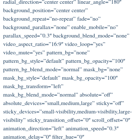
radial_direction=”center center” linear_angle=”180″
background_position=”center center”
background_repeat=”no-repeat” fade=”no”
background_parallax=”none” enable_mobile=”no”
parallax_speed=”0.3″ background_blend_mode=”none”
video_aspect_ratio=”16:9″ video_loop=”yes”
video_mute=”yes” pattern_bg=”none”
pattern_bg_style=”default” pattern_bg_opacity=”100″
pattern_bg_blend_mode=”normal” mask_bg=”none”
mask_bg_style=”default” mask_bg_opacity=”100″
mask_bg_transform=”left”
mask_bg_blend_mode=”normal” absolute=”off”
absolute_devices=”small,medium,large” sticky=”off”
sticky_devices=”small-visibility,medium-visibility,large-
visibility” sticky_transition_offset=”0″ scroll_offset=”0″
animation_direction=”left” animation_speed=”0.3″
animation_delay=”0″ filter_hue=”0″