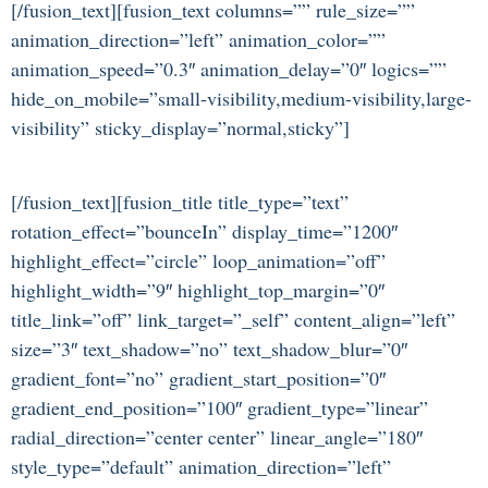
[/fusion_text][fusion_text columns=”” rule_size=””
animation_direction=”left” animation_color=””
animation_speed=”0.3″ animation_delay=”0″ logics=””
hide_on_mobile=”small-visibility,medium-visibility,large-
visibility” sticky_display=”normal,sticky”]
[/fusion_text][fusion_title title_type=”text”
rotation_effect=”bounceIn” display_time=”1200″
highlight_effect=”circle” loop_animation=”off”
highlight_width=”9″ highlight_top_margin=”0″
title_link=”off” link_target=”_self” content_align=”left”
size=”3″ text_shadow=”no” text_shadow_blur=”0″
gradient_font=”no” gradient_start_position=”0″
gradient_end_position=”100″ gradient_type=”linear”
radial_direction=”center center” linear_angle=”180″
style_type=”default” animation_direction=”left”