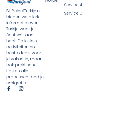
worden
Service 4
Bij BeleefTurkije.nl
Service 5
bieden we allerlei
informatie over
Turkije waar je
écht wat aan
hebt. De leukste
activiteiten en
beste deals voor
je vakantie, maar
ook praktische
tips en alle
processen rond je
emigratie.
©2026 Alle rechten voorbehouden