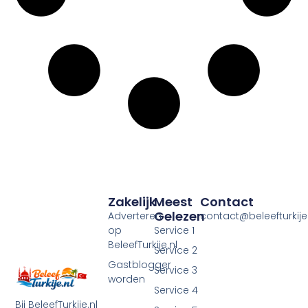
Zakelijk
Meest
Contact
Gelezen
Adverteren
contact@beleefturkije.
op
Service 1
BeleefTurkije.nl
Service 2
Gastblogger
Service 3
worden
Service 4
Bij BeleefTurkije.nl