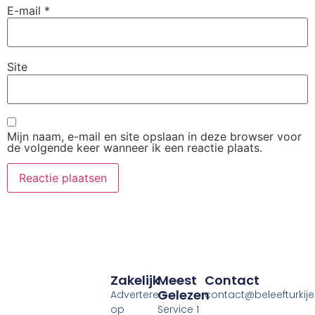
E-mail
*
Site
Mijn naam, e-mail en site opslaan in deze browser voor
de volgende keer wanneer ik een reactie plaats.
Zakelijk
Meest
Contact
Gelezen
Adverteren
contact@beleefturkije.
op
Service 1