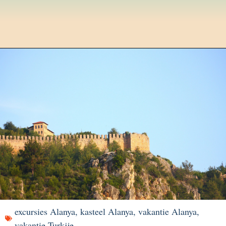
excursies Alanya
,
kasteel Alanya
,
vakantie Alanya
,
vakantie Turkije