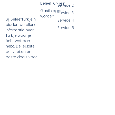
BeleefTurkije.nl
Service 2
Gastblogger
Service 3
worden
Bij BeleefTurkije.nl
Service 4
bieden we allerlei
Service 5
informatie over
Turkije waar je
écht wat aan
hebt. De leukste
activiteiten en
beste deals voor
je vakantie, maar
ook praktische
tips en alle
processen rond je
emigratie.