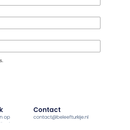
s.
k
Contact
en op
contact@beleefturkije.nl
je.nl