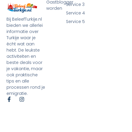
Gastblogger
Service 3
worden
Service 4
Bij BeleefTurkije.nl
Service 5
bieden we allerlei
informatie over
Turkije waar je
écht wat aan
hebt. De leukste
activiteiten en
beste deals voor
je vakantie, maar
ook praktische
tips en alle
processen rond je
emigratie.