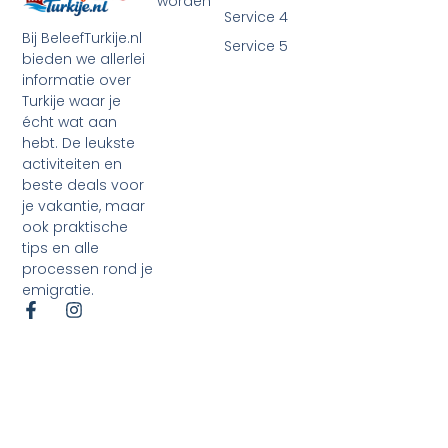
worden
Service 4
Bij BeleefTurkije.nl
Service 5
bieden we allerlei
informatie over
Turkije waar je
écht wat aan
hebt. De leukste
activiteiten en
beste deals voor
je vakantie, maar
ook praktische
tips en alle
processen rond je
emigratie.
©2026 Alle rechten voorbehouden