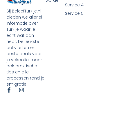
worden
Service 4
Bij BeleefTurkije.nl
Service 5
bieden we allerlei
informatie over
Turkije waar je
écht wat aan
hebt. De leukste
activiteiten en
beste deals voor
je vakantie, maar
ook praktische
tips en alle
processen rond je
emigratie.
©2026 Alle rechten voorbehouden