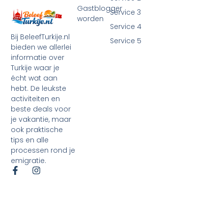
Gastblogger
Service 3
worden
Service 4
Bij BeleefTurkije.nl
Service 5
bieden we allerlei
informatie over
Turkije waar je
écht wat aan
hebt. De leukste
activiteiten en
beste deals voor
je vakantie, maar
ook praktische
tips en alle
processen rond je
emigratie.