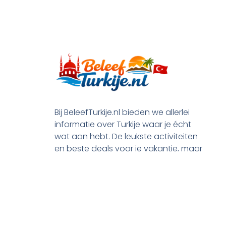
Bij BeleefTurkije.nl bieden we allerlei
informatie over Turkije waar je écht
wat aan hebt. De leukste activiteiten
en beste deals voor je vakantie, maar
ook praktische tips en alle processen
rond je emigratie.