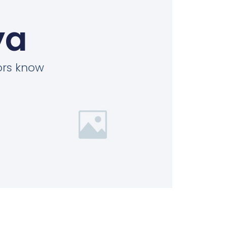
ya
tors know