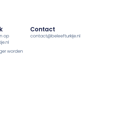
k
Contact
en op
contact@beleefturkije.nl
je.nl
ger worden