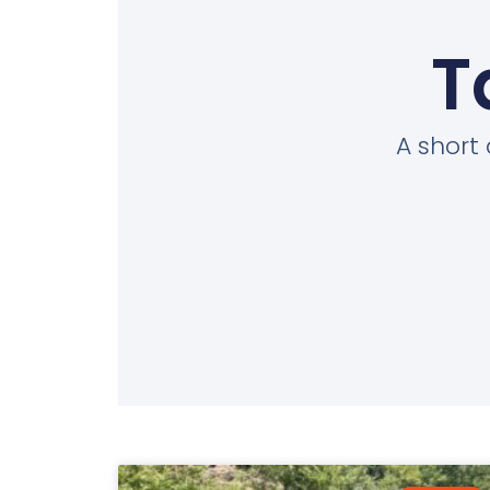
T
A short 