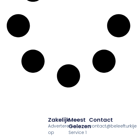
Zakelijk
Meest
Contact
Gelezen
Adverteren
contact@beleefturkije.
op
Service 1