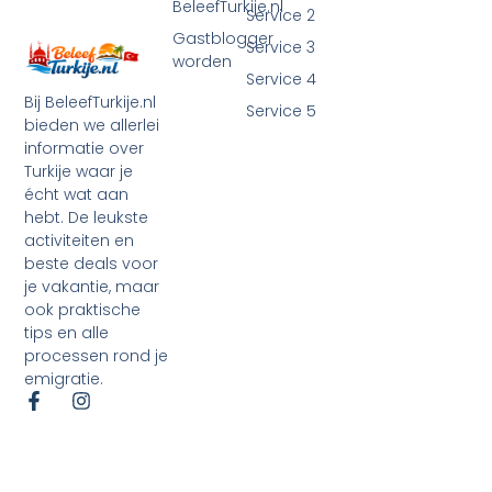
BeleefTurkije.nl
Service 2
Gastblogger
Service 3
worden
Service 4
Bij BeleefTurkije.nl
Service 5
bieden we allerlei
informatie over
Turkije waar je
écht wat aan
hebt. De leukste
activiteiten en
beste deals voor
je vakantie, maar
ook praktische
tips en alle
processen rond je
emigratie.