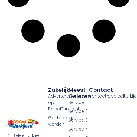
Zakelijk
Meest
Contact
Gelezen
Adverteren
contact@beleefturkije.
op
Service 1
BeleefTurkije.nl
Service 2
Gastblogger
Service 3
worden
Service 4
Bij BeleefTurkije.nl