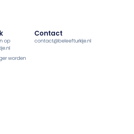
k
Contact
en op
contact@beleefturkije.nl
je.nl
ger worden