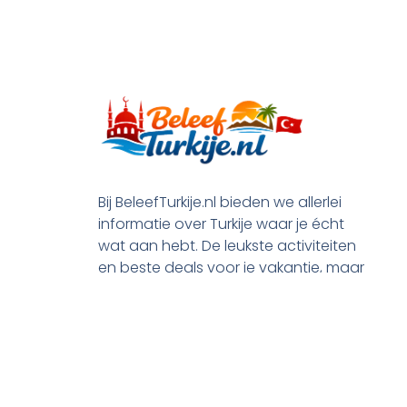
Bij BeleefTurkije.nl bieden we allerlei
informatie over Turkije waar je écht
wat aan hebt. De leukste activiteiten
en beste deals voor je vakantie, maar
ook praktische tips en alle processen
rond je emigratie.