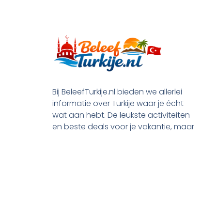
Bij BeleefTurkije.nl bieden we allerlei
informatie over Turkije waar je écht
wat aan hebt. De leukste activiteiten
en beste deals voor je vakantie, maar
ook praktische tips en alle processen
rond je emigratie.