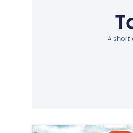
T
A short 