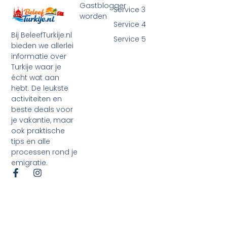
Gastblogger
Service 3
worden
Service 4
Bij BeleefTurkije.nl
Service 5
bieden we allerlei
informatie over
Turkije waar je
écht wat aan
hebt. De leukste
activiteiten en
beste deals voor
je vakantie, maar
ook praktische
tips en alle
processen rond je
emigratie.