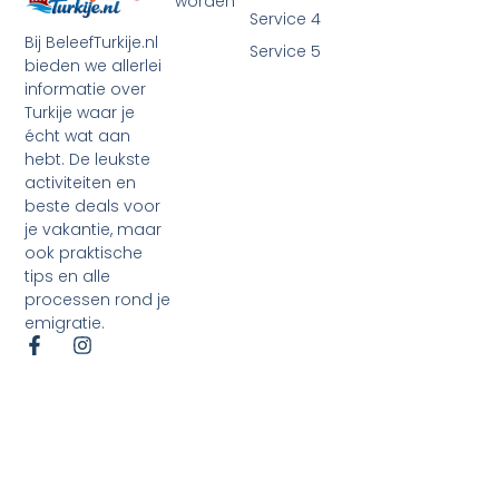
worden
Service 4
Bij BeleefTurkije.nl
Service 5
bieden we allerlei
informatie over
Turkije waar je
écht wat aan
hebt. De leukste
activiteiten en
beste deals voor
je vakantie, maar
ook praktische
tips en alle
processen rond je
emigratie.
©2026 Alle rechten voorbehouden