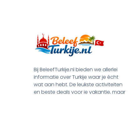
Bij BeleefTurkije.nl bieden we allerlei
informatie over Turkije waar je écht
wat aan hebt. De leukste activiteiten
en beste deals voor je vakantie, maar
ook praktische tips en alle processen
rond je emigratie.