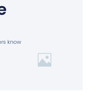
e
tors know