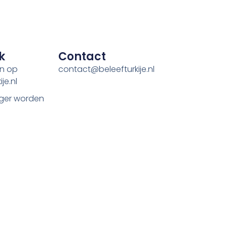
k
Contact
en op
contact@beleefturkije.nl
je.nl
ger worden