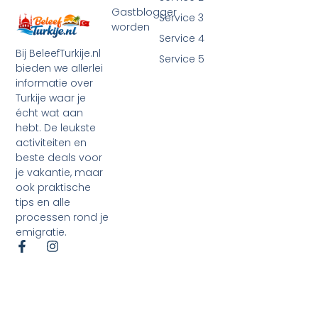
Gastblogger
Service 3
worden
Service 4
Bij BeleefTurkije.nl
Service 5
bieden we allerlei
informatie over
Turkije waar je
écht wat aan
hebt. De leukste
activiteiten en
beste deals voor
je vakantie, maar
ook praktische
tips en alle
processen rond je
emigratie.