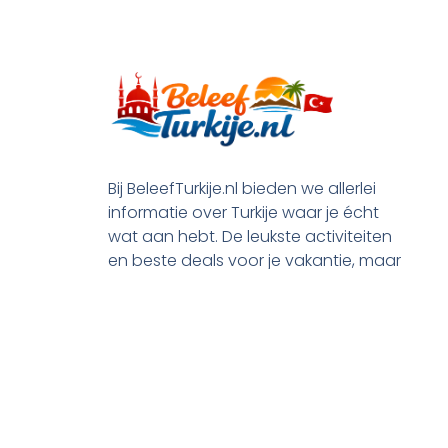
Bij BeleefTurkije.nl bieden we allerlei
informatie over Turkije waar je écht
wat aan hebt. De leukste activiteiten
en beste deals voor je vakantie, maar
ook praktische tips en alle processen
rond je emigratie.