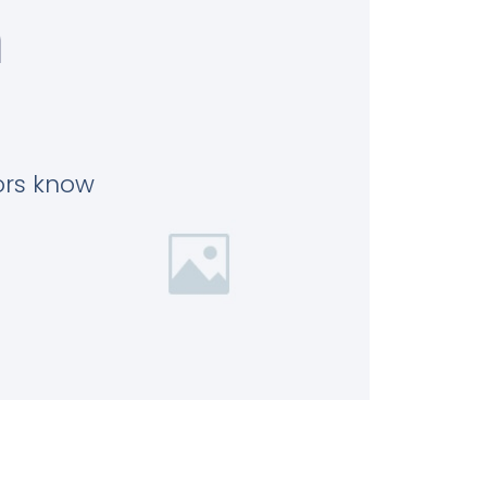
n
tors know