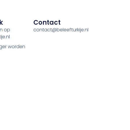
k
Contact
en op
contact@beleefturkije.nl
je.nl
ger worden