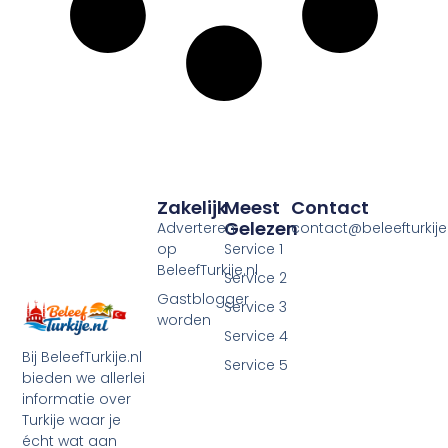
Zakelijk
Meest
Contact
Gelezen
Adverteren
contact@beleefturkije.
op
Service 1
BeleefTurkije.nl
Service 2
Gastblogger
Service 3
worden
Service 4
Bij BeleefTurkije.nl
Service 5
bieden we allerlei
informatie over
Turkije waar je
écht wat aan