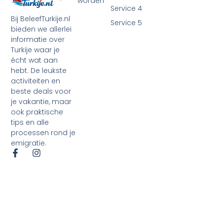
worden
Service 4
Bij BeleefTurkije.nl
Service 5
bieden we allerlei
informatie over
Turkije waar je
écht wat aan
hebt. De leukste
activiteiten en
beste deals voor
je vakantie, maar
ook praktische
tips en alle
processen rond je
emigratie.
©2026 Alle rechten voorbehouden