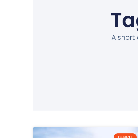
Ta
A short 
DENIZLI