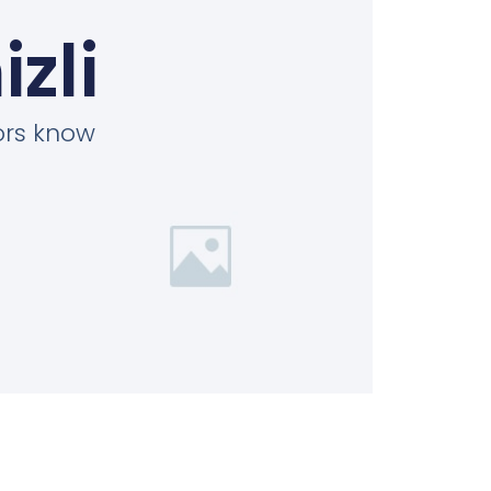
zli
tors know