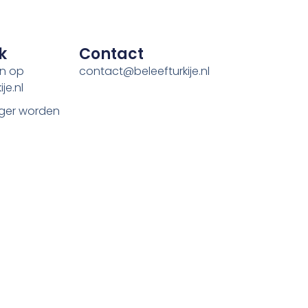
k
Contact
en op
contact@beleefturkije.nl
je.nl
ger worden