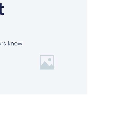
t
tors know