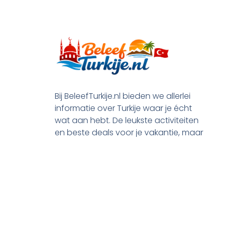
Bij BeleefTurkije.nl bieden we allerlei
informatie over Turkije waar je écht
wat aan hebt. De leukste activiteiten
en beste deals voor je vakantie, maar
ook praktische tips en alle processen
rond je emigratie.