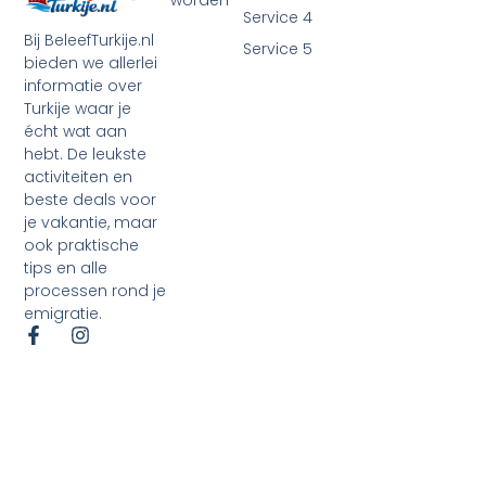
worden
Service 4
Bij BeleefTurkije.nl
Service 5
bieden we allerlei
informatie over
Turkije waar je
écht wat aan
hebt. De leukste
activiteiten en
beste deals voor
je vakantie, maar
ook praktische
tips en alle
processen rond je
emigratie.
©2026 Alle rechten voorbehouden