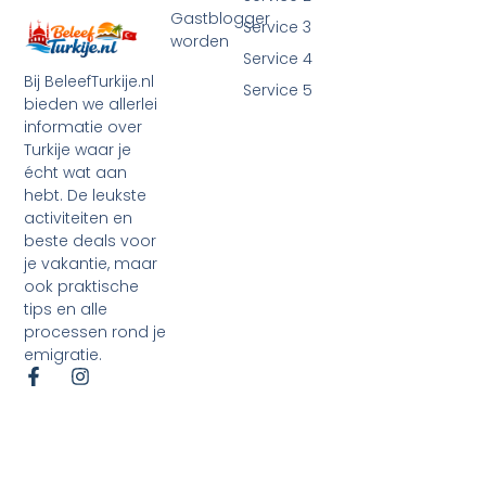
Gastblogger
Service 3
worden
Service 4
Bij BeleefTurkije.nl
Service 5
bieden we allerlei
informatie over
Turkije waar je
écht wat aan
hebt. De leukste
activiteiten en
beste deals voor
je vakantie, maar
ook praktische
tips en alle
processen rond je
emigratie.