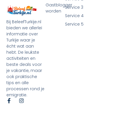
Gastblogger
Service 3
worden
Service 4
Bij BeleefTurkije.nl
Service 5
bieden we allerlei
informatie over
Turkije waar je
écht wat aan
hebt. De leukste
activiteiten en
beste deals voor
je vakantie, maar
ook praktische
tips en alle
processen rond je
emigratie.