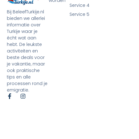
worden
Service 4
Bij BeleefTurkije.nl
Service 5
bieden we allerlei
informatie over
Turkije waar je
écht wat aan
hebt. De leukste
activiteiten en
beste deals voor
je vakantie, maar
ook praktische
tips en alle
processen rond je
emigratie.
©2026 Alle rechten voorbehouden