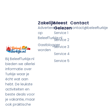
Zakelijk
Meest
Contact
Gelezen
Adverteren
contact@beleefturkije.
op
Service 1
BeleefTurkije.nl
Service 2
Gastblogger
Service 3
worden
Service 4
Bij BeleefTurkije.nl
Service 5
bieden we allerlei
informatie over
Turkije waar je
écht wat aan
hebt. De leukste
activiteiten en
beste deals voor
je vakantie, maar
ook praktische