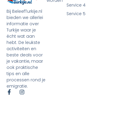
worden
Service 4
Bij BeleefTurkije.nl
Service 5
bieden we allerlei
informatie over
Turkije waar je
écht wat aan
hebt. De leukste
activiteiten en
beste deals voor
je vakantie, maar
ook praktische
tips en alle
processen rond je
emigratie.
©2026 Alle rechten voorbehouden