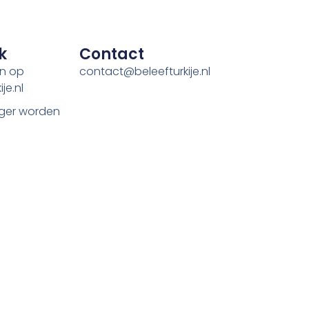
k
Contact
en op
contact@beleefturkije.nl
je.nl
ger worden