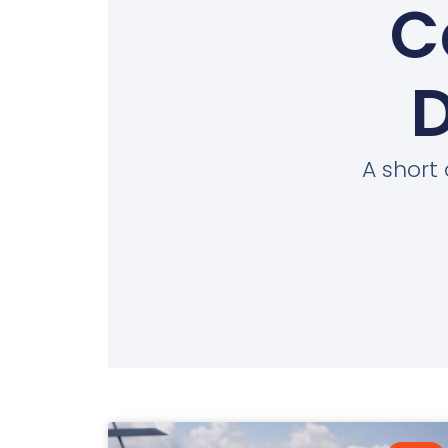
C
D
A short 