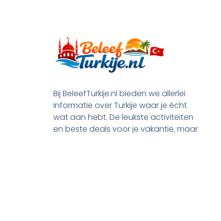
Bij BeleefTurkije.nl bieden we allerlei
informatie over Turkije waar je écht
wat aan hebt. De leukste activiteiten
en beste deals voor je vakantie, maar
ook praktische tips en alle processen
rond je emigratie.