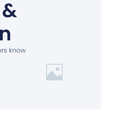
 &
on
tors know