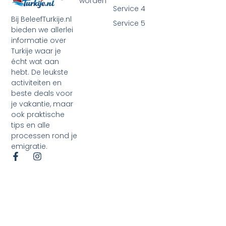
worden
Service 4
Bij BeleefTurkije.nl
Service 5
bieden we allerlei
informatie over
Turkije waar je
écht wat aan
hebt. De leukste
activiteiten en
beste deals voor
je vakantie, maar
ook praktische
tips en alle
processen rond je
emigratie.
©2026 Alle rechten voorbehouden