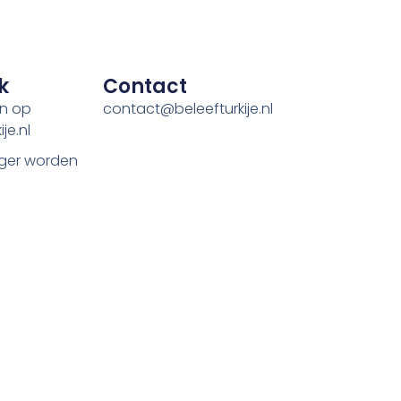
k
Contact
en op
contact@beleefturkije.nl
je.nl
ger worden