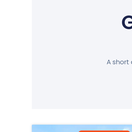
G
A short 