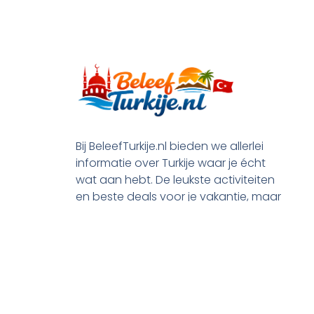
Bij BeleefTurkije.nl bieden we allerlei
informatie over Turkije waar je écht
wat aan hebt. De leukste activiteiten
en beste deals voor je vakantie, maar
ook praktische tips en alle processen
rond je emigratie.