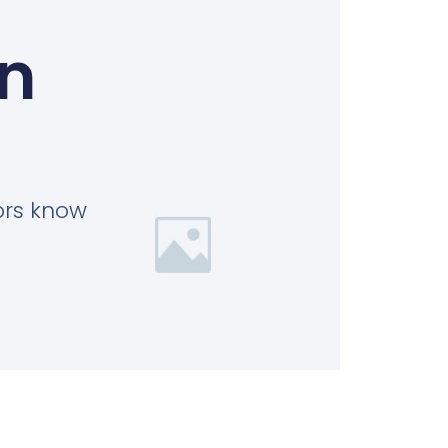
in
tors know