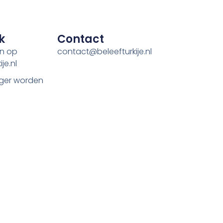
k
Contact
en op
contact@beleefturkije.nl
je.nl
ger worden