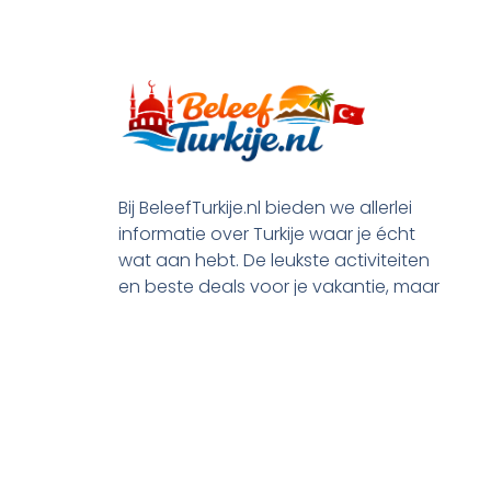
Bij BeleefTurkije.nl bieden we allerlei
informatie over Turkije waar je écht
wat aan hebt. De leukste activiteiten
en beste deals voor je vakantie, maar
ook praktische tips en alle processen
rond je emigratie.