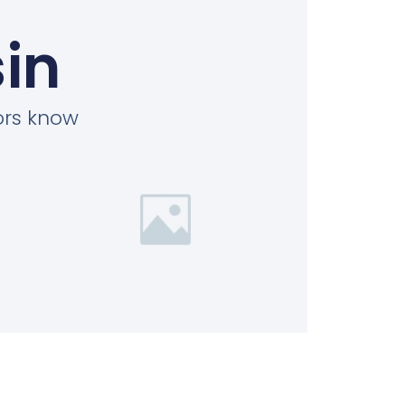
in
tors know