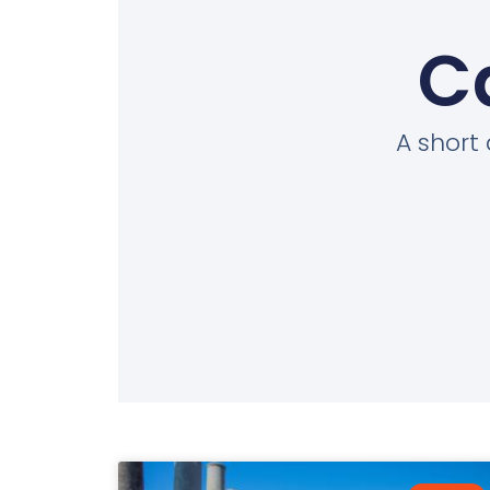
C
A short 