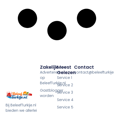
Zakelijk
Meest
Contact
Gelezen
Adverteren
contact@beleefturkije.
op
Service 1
BeleefTurkije.nl
Service 2
Gastblogger
Service 3
worden
Service 4
Bij BeleefTurkije.nl
Service 5
bieden we allerlei