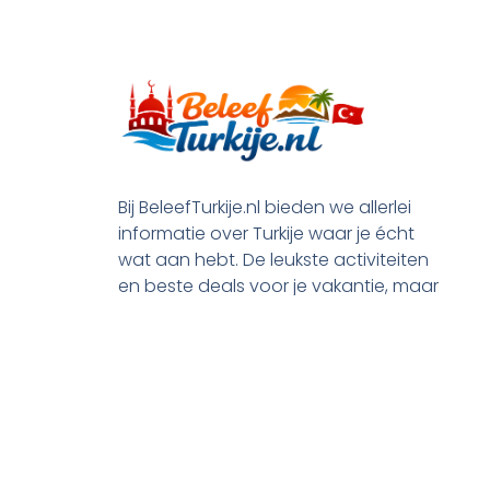
Bij BeleefTurkije.nl bieden we allerlei
informatie over Turkije waar je écht
wat aan hebt. De leukste activiteiten
en beste deals voor je vakantie, maar
ook praktische tips en alle processen
rond je emigratie.