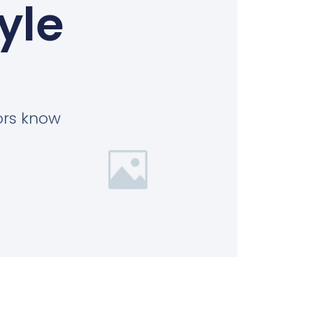
yle
tors know