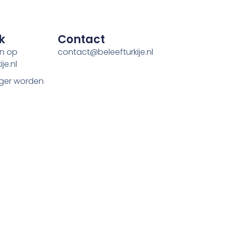
k
Contact
en op
contact@beleefturkije.nl
je.nl
ger worden