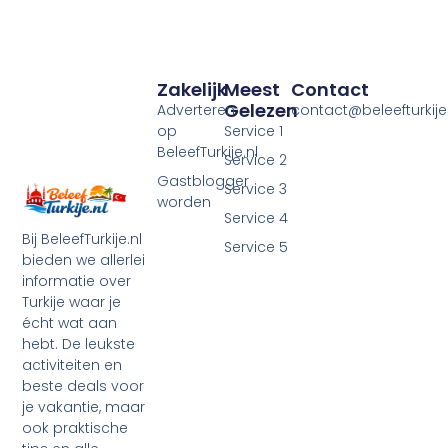
Zakelijk
Meest
Contact
Gelezen
Adverteren
contact@beleefturkije.
op
Service 1
BeleefTurkije.nl
Service 2
Gastblogger
Service 3
worden
Service 4
Bij BeleefTurkije.nl
Service 5
bieden we allerlei
informatie over
Turkije waar je
écht wat aan
hebt. De leukste
activiteiten en
beste deals voor
je vakantie, maar
ook praktische