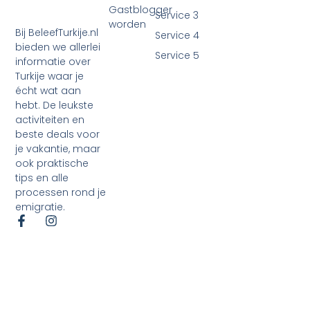
Gastblogger
Service 3
worden
Bij BeleefTurkije.nl
Service 4
bieden we allerlei
Service 5
informatie over
Turkije waar je
écht wat aan
hebt. De leukste
activiteiten en
beste deals voor
je vakantie, maar
ook praktische
tips en alle
processen rond je
emigratie.
©2026 Alle rechten voorbehouden