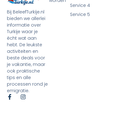
worden
Service 4
Bij BeleefTurkije.nl
Service 5
bieden we allerlei
informatie over
Turkije waar je
écht wat aan
hebt. De leukste
activiteiten en
beste deals voor
je vakantie, maar
ook praktische
tips en alle
processen rond je
emigratie.
©2026 Alle rechten voorbehouden