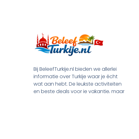
Bij BeleefTurkije.nl bieden we allerlei
informatie over Turkije waar je écht
wat aan hebt. De leukste activiteiten
en beste deals voor je vakantie, maar
ook praktische tips en alle processen
rond je emigratie.