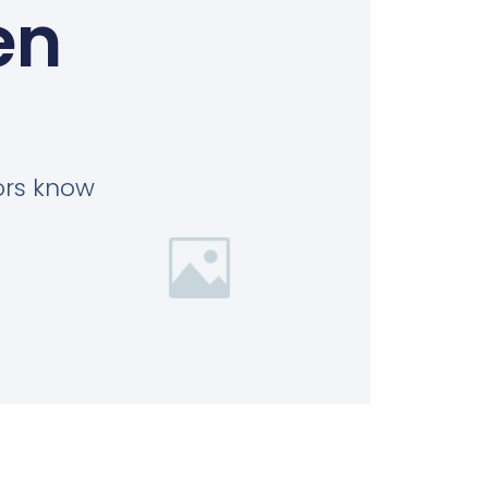
en
tors know