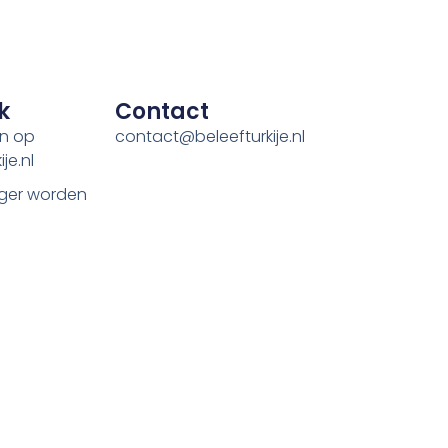
k
Contact
en op
contact@beleefturkije.nl
je.nl
ger worden