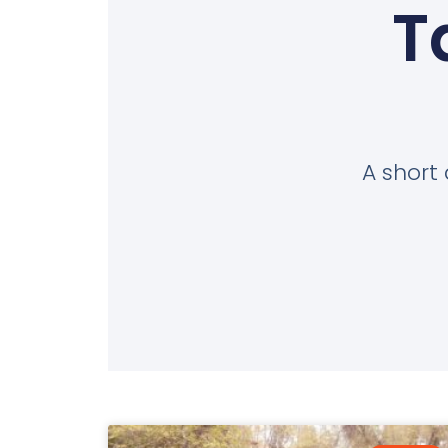
T
A short 