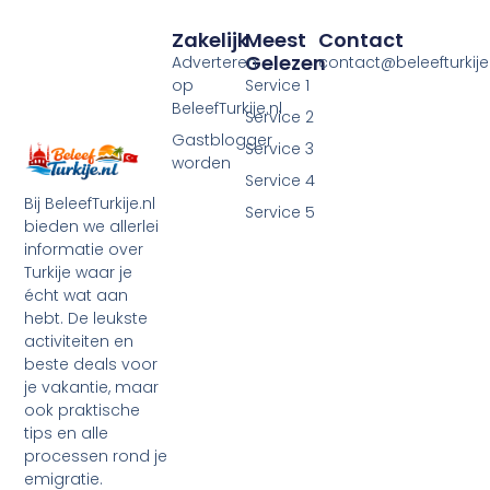
Zakelijk
Meest
Contact
Gelezen
Adverteren
contact@beleefturkije.
op
Service 1
BeleefTurkije.nl
Service 2
Gastblogger
Service 3
worden
Service 4
Bij BeleefTurkije.nl
Service 5
bieden we allerlei
informatie over
Turkije waar je
écht wat aan
hebt. De leukste
activiteiten en
beste deals voor
je vakantie, maar
ook praktische
tips en alle
processen rond je
emigratie.