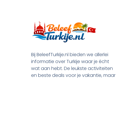
Bij BeleefTurkije.nl bieden we allerlei
informatie over Turkije waar je écht
wat aan hebt. De leukste activiteiten
en beste deals voor je vakantie, maar
ook praktische tips en alle processen
rond je emigratie.