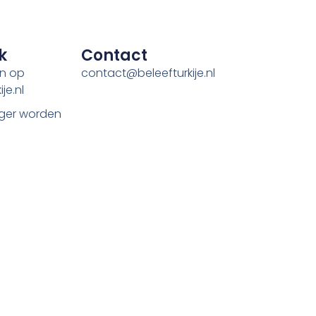
k
Contact
en op
contact@beleefturkije.nl
je.nl
ger worden