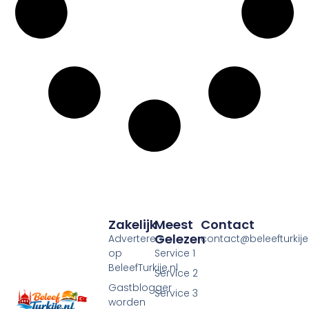
Zakelijk
Meest
Contact
Gelezen
Adverteren
contact@beleefturkije.
op
Service 1
BeleefTurkije.nl
Service 2
Gastblogger
Service 3
worden