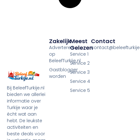
Zakelijk
Meest
Contact
Gelezen
Adverteren
contact@beleefturkije.
op
Service 1
BeleefTurkije.nl
Service 2
Gastblogger
Service 3
worden
Service 4
Bij BeleefTurkije.nl
Service 5
bieden we allerlei
informatie over
Turkije waar je
écht wat aan
hebt. De leukste
activiteiten en
beste deals voor