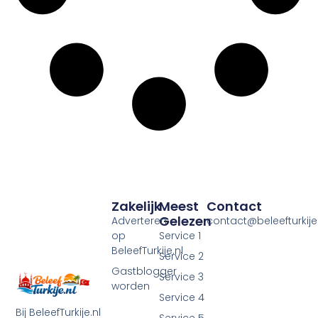
Zakelijk
Meest
Contact
Gelezen
Adverteren
contact@beleefturkije.
op
Service 1
BeleefTurkije.nl
Service 2
Gastblogger
Service 3
worden
Service 4
Bij BeleefTurkije.nl
Service 5