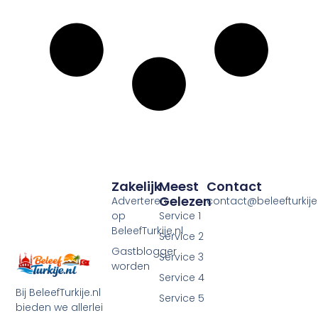
Zakelijk
Meest
Contact
Gelezen
Adverteren
contact@beleefturkije.
op
Service 1
BeleefTurkije.nl
Service 2
Gastblogger
Service 3
worden
Service 4
Bij BeleefTurkije.nl
Service 5
bieden we allerlei