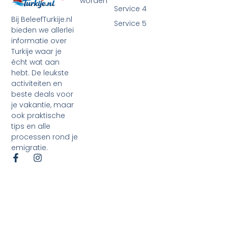
worden
Service 4
Bij BeleefTurkije.nl
Service 5
bieden we allerlei
informatie over
Turkije waar je
écht wat aan
hebt. De leukste
activiteiten en
beste deals voor
je vakantie, maar
ook praktische
tips en alle
processen rond je
emigratie.
©2026 Alle rechten voorbehouden