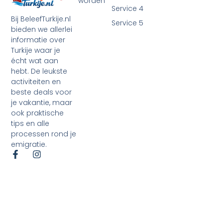
worden
Service 4
Bij BeleefTurkije.nl
Service 5
bieden we allerlei
informatie over
Turkije waar je
écht wat aan
hebt. De leukste
activiteiten en
beste deals voor
je vakantie, maar
ook praktische
tips en alle
processen rond je
emigratie.
©2026 Alle rechten voorbehouden